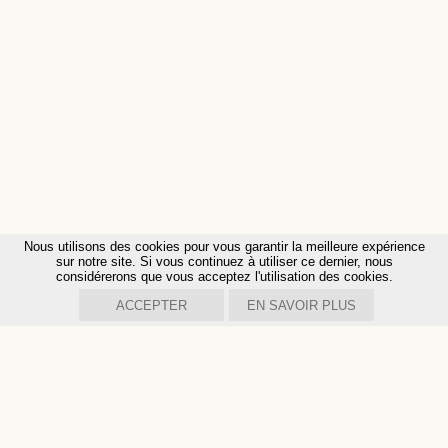
Nous utilisons des cookies pour vous garantir la meilleure expérience
sur notre site. Si vous continuez à utiliser ce dernier, nous
considérerons que vous acceptez l'utilisation des cookies.
ACCEPTER
EN SAVOIR PLUS
INSTITUT
PHIL
ANTHROPOS
Chemin de la Fenettaz 1
CH - 1722 Bourguillon
+41 (0)26 347 31 29