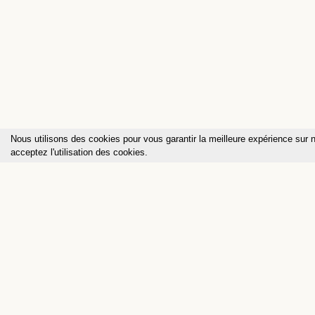
Nous utilisons des cookies pour vous garantir la meilleure expérience sur n
acceptez l'utilisation des cookies.
INSTITUT
PHIL
ANTHROP
Chemin de la Fenettaz 1
CH - 1722 Bourguillon
+41 (0)26 347 31 29
info@philanthropos.org