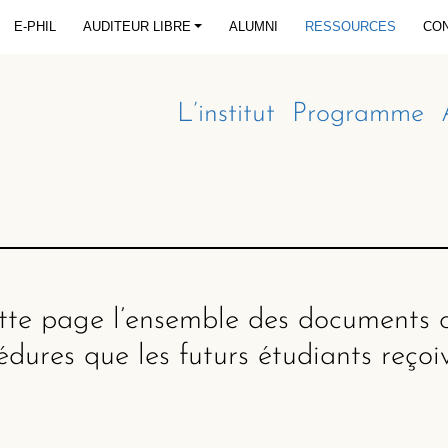
E-PHIL
AUDITEUR LIBRE
ALUMNI
RESSOURCES
CO
L’institut
Programme
tte page l’ensemble des documents of
océdures que les futurs étudiants reçoi