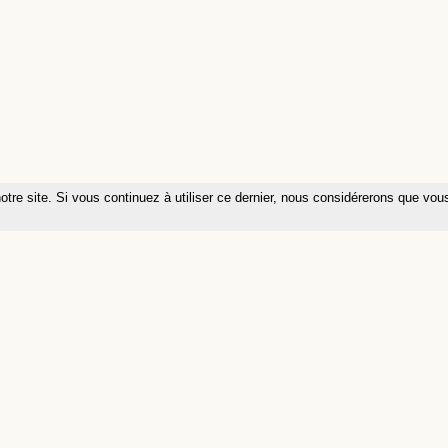
otre site. Si vous continuez à utiliser ce dernier, nous considérerons que vou
Programme
OS
Contact
Ressources
Alumni