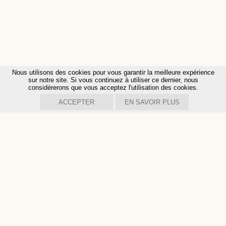
Nous utilisons des cookies pour vous garantir la meilleure expérience
sur notre site. Si vous continuez à utiliser ce dernier, nous
considérerons que vous acceptez l'utilisation des cookies.
ACCEPTER
EN SAVOIR PLUS
INSTITUT
PHIL
ANTHROPOS
Chemin de la Fenettaz 1
CH - 1722 Bourguillon
+41 (0)26 347 31 29
info@philanthropos.org
Restez informé de nos activités et événements en vous
inscrivant à notre newsletter annuelle.