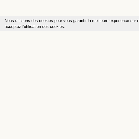
Nous utilisons des cookies pour vous garantir la meilleure expérience sur n
acceptez l'utilisation des cookies.
INSTITUT
PHIL
ANTHROP
Chemin de la Fenettaz 1
CH - 1722 Bourguillon
+41 (0)26 347 31 29
info@philanthropos.org
Restez informé de nos activités et évén
inscrivant à notre newsletter annuelle.