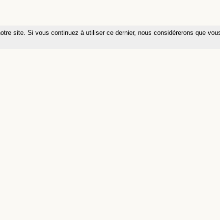
otre site. Si vous continuez à utiliser ce dernier, nous considérerons que vou
Programme
OS
Contact
Ressources
Alumni
Faire un don
ements en vous