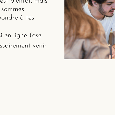
est bientôt, mais
s sommes
pondre à tes
i en ligne (ose
ssairement venir