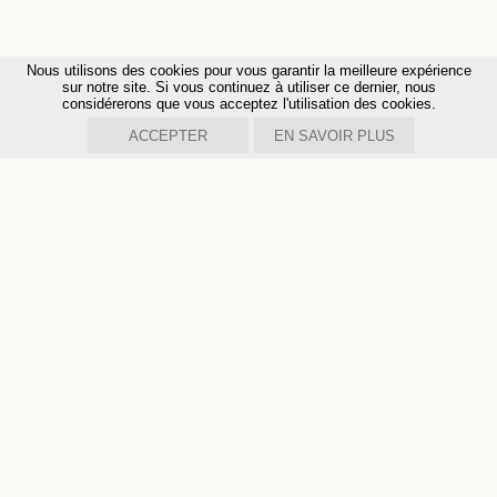
Nous utilisons des cookies pour vous garantir la meilleure expérience
sur notre site. Si vous continuez à utiliser ce dernier, nous
considérerons que vous acceptez l'utilisation des cookies.
ACCEPTER
EN SAVOIR PLUS
INSTITUT
PHIL
ANTHROPOS
Chemin de la Fenettaz 1
CH - 1722 Bourguillon
+41 (0)26 347 31 29
info@philanthropos.org
Restez informé de nos activités et événements en vous
inscrivant à notre newsletter annuelle.